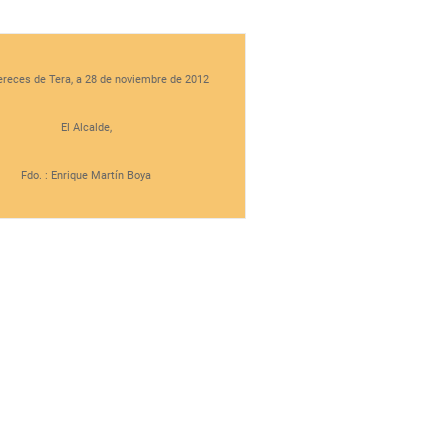
reces de Tera, a 28 de noviembre de 2012
El Alcalde,
Fdo. : Enrique Martín Boya